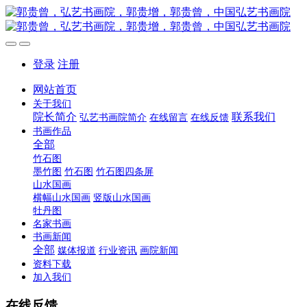
登录
注册
网站首页
关于我们
院长简介
联系我们
弘艺书画院简介
在线留言
在线反馈
书画作品
全部
竹石图
墨竹图
竹石图
竹石图四条屏
山水国画
横幅山水国画
竖版山水国画
牡丹图
名家书画
书画新闻
全部
媒体报道
行业资讯
画院新闻
资料下载
加入我们
在线反馈