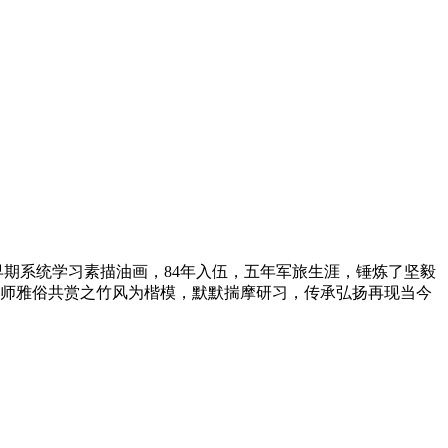
早期系统学习素描油画，84年入伍，五年军旅生涯，锤炼了坚毅
师雅俗共赏之竹风为楷模，默默揣摩研习，传承弘扬再现当今