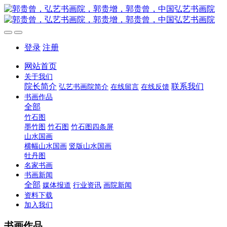
登录
注册
网站首页
关于我们
院长简介
联系我们
弘艺书画院简介
在线留言
在线反馈
书画作品
全部
竹石图
墨竹图
竹石图
竹石图四条屏
山水国画
横幅山水国画
竖版山水国画
牡丹图
名家书画
书画新闻
全部
媒体报道
行业资讯
画院新闻
资料下载
加入我们
书画作品