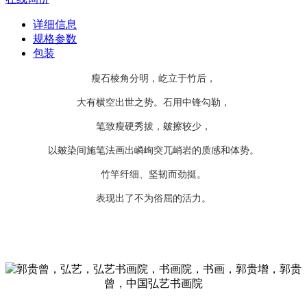
详细信息
规格参数
包装
瘦石棱角分明，屹立于竹后，
大有横空出世之势。石用中锋勾勒，
笔致瘦硬秀拔，皴擦较少，
以皴染间施笔法画出嶙峋突兀峭岩的质感和体势。
竹竿纤细、坚韧而劲挺。
表现出了不为俗屈的活力。