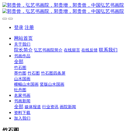
登录
注册
网站首页
关于我们
院长简介
联系我们
弘艺书画院简介
在线留言
在线反馈
书画作品
全部
竹石图
墨竹图
竹石图
竹石图四条屏
山水国画
横幅山水国画
竖版山水国画
牡丹图
名家书画
书画新闻
全部
媒体报道
行业资讯
画院新闻
资料下载
加入我们
竹石图