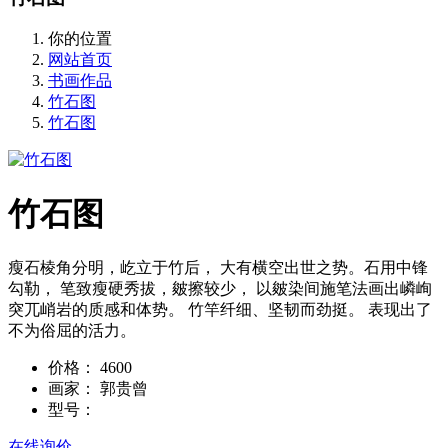
你的位置
网站首页
书画作品
竹石图
竹石图
竹石图
瘦石棱角分明，屹立于竹后， 大有横空出世之势。石用中锋
勾勒， 笔致瘦硬秀拔，皴擦较少， 以皴染间施笔法画出嶙峋
突兀峭岩的质感和体势。 竹竿纤细、坚韧而劲挺。 表现出了
不为俗屈的活力。
价格：
4600
画家：
郭贵曾
型号：
在线询价