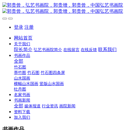
登录
注册
网站首页
关于我们
院长简介
联系我们
弘艺书画院简介
在线留言
在线反馈
书画作品
全部
竹石图
墨竹图
竹石图
竹石图四条屏
山水国画
横幅山水国画
竖版山水国画
牡丹图
名家书画
书画新闻
全部
媒体报道
行业资讯
画院新闻
资料下载
加入我们
书画作品