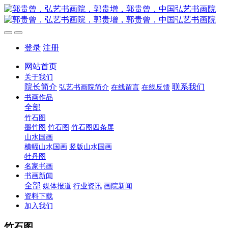
登录
注册
网站首页
关于我们
院长简介
联系我们
弘艺书画院简介
在线留言
在线反馈
书画作品
全部
竹石图
墨竹图
竹石图
竹石图四条屏
山水国画
横幅山水国画
竖版山水国画
牡丹图
名家书画
书画新闻
全部
媒体报道
行业资讯
画院新闻
资料下载
加入我们
竹石图